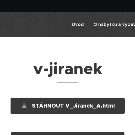
Úvod
O nábytku a vyba
v-jiranek
STÁHNOUT V_Jiranek_A.html