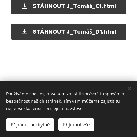
STÁHNOUT J_Tomáš_C1.html
STÁHNOUT J_Tomáš_D1.html
Používáme cookies, abychom zajistili správné fungování a
bezpečnost našich stránek. Tím vám můžeme zajistit tu
nejlepší zkušenost při jejich návštěvě.
Přijmout nezbytné
Přijmout vše
© 2026
COR
DOMUS s.r.o.
Cookies